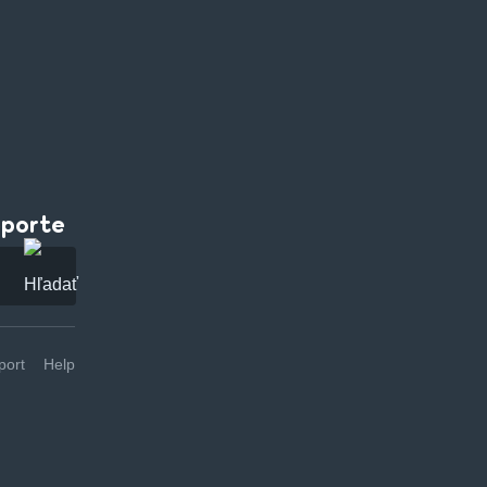
pporte
ort
Help